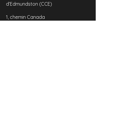
d’Edmundston (CCE)
1, chemin Canada
Edmundston, N.-B.
E3V 1T6
506 737 1866
info@ccedmundston.com
© 2026 Chambre de commerce de la
région d'Edmundston
Site web par
ah! Communications